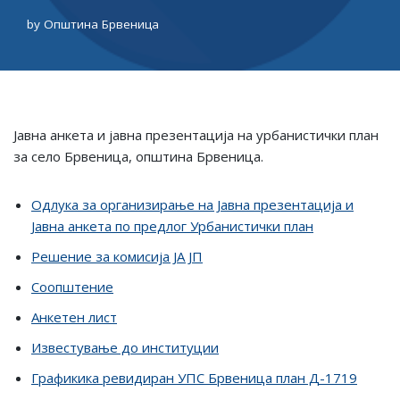
by
Општина Брвеница
Јавна анкета и јавна презентација на урбанистички план
за село Брвеница, општина Брвеница.
Одлука зa oрганизирање нa Jaвнa презентација и
Jaвна анкета по предлог Урбанистички план
Решение за комисија ЈА ЈП
Соопштение
Анкетен лист
Известување до институции
Графикика ревидиран УПС Брвеница план Д-1719