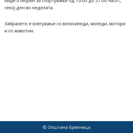
биде отворен за спортување од 10:00 до 21:00 часот,
секој ден во неделата.
Забрането е влегување со велосипеди, мопеди, мотори
и со животни.
© Општина Брвеница