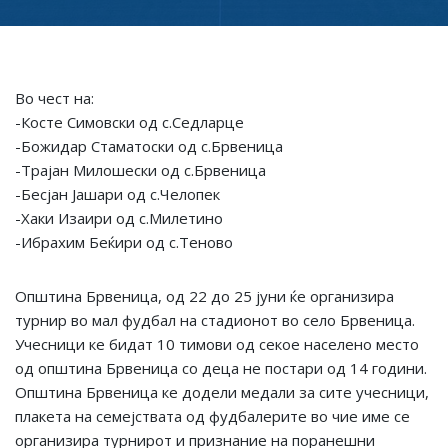
Во чест на:
-Косте Симовски од с.Седларце
-Божидар Стаматоски од с.Брвеница
-Трајан Милошески од с.Брвеница
-Бесјан Јашари од с.Челопек
-Хаки Изаири од с.Милетино
-Ибрахим Беќири од с.Теново
Општина Брвеница, од 22 до 25 јуни ќе организира
турнир во мал фудбал на стадионот во село Брвеница.
Учесници ке бидат 10 тимови од секое населено место
од општина Брвеница со деца не постари од 14 години.
Општина Брвеница ке додели медали за сите учесници,
плакета на семејствата од фудбалерите во чие име се
организира турнирот и признание на поранешни