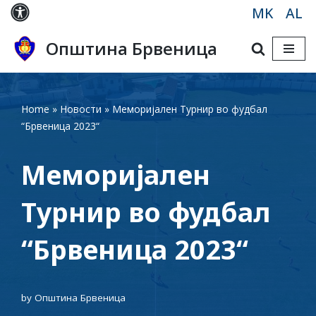
MK
AL
Skip
Општина Брвеница
to
content
Home
»
Новости
»
Меморијален Турнир во фудбал
“Брвеница 2023“
Меморијален
Турнир во фудбал
“Брвеница 2023“
by
Општина Брвеница