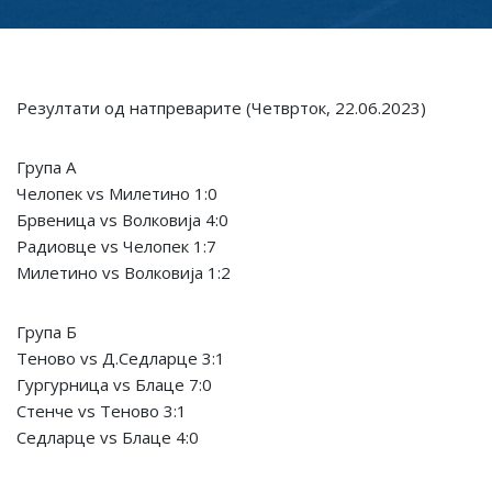
Резултати од натпреварите (Четврток, 22.06.2023)
Група А
Челопек vs Милетино 1:0
Брвеница vs Волковија 4:0
Радиовце vs Челопек 1:7
Милетино vs Волковија 1:2
Група Б
Теново vs Д.Седларце 3:1
Гургурница vs Блаце 7:0
Стенче vs Теново 3:1
Седларце vs Блаце 4:0