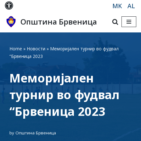
MK
AL
Skip
Општина Брвеница
to
content
Home
»
Новости
»
Меморијален турнир во фудвал
“Брвеница 2023
Меморијален
турнир во фудвал
“Брвеница 2023
by
Општина Брвеница