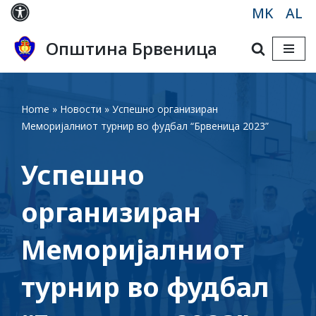
MK
AL
Skip
Општина Брвеница
to
content
Home
»
Новости
»
Успешно организиран
Меморијалниот турнир во фудбал “Брвеница 2023”
Успешно
организиран
Меморијалниот
турнир во фудбал