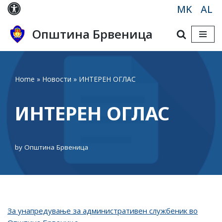
MK
AL
Skip
Општина Брвеница
to
content
Home
»
Новости
»
ИНТЕРЕН ОГЛАС
ИНТЕРЕН ОГЛАС
by
Општина Брвеница
За унапредување за административен службеник во