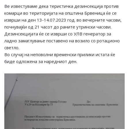
Ве известуваме дека теристичка дезинсекција против
комарци во територијата на општина Брвеница ќе се
изврши на ден 13-14.07.2023 год. во вечерните часови,
почнувајќи од 21 часот до раните утрински часови.
Дезинсекцијата ќе се изврши со УЛВ генератор за
ладно замаглување поставено на возило со ротационо
светло.
Во случај на неповолни временски прилики истата ќе
биде одложена за наредниот ден.