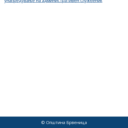
унапредување на административен службеник
© Општина Брвеница