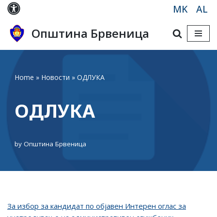
MK
AL
Skip
Општина Брвеница
to
content
Home
»
Новости
»
ОДЛУКА
ОДЛУКА
by
Општина Брвеница
За избор за кандидат по објавен Интерен оглас за