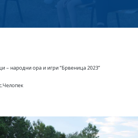
ци – народни ора и игри “Брвеница 2023”
с.Челопек