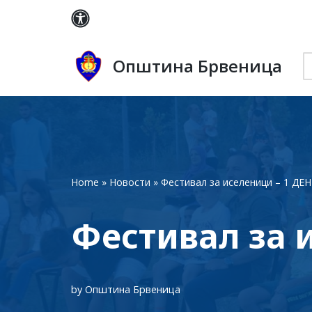
Skip
to
Општина Брвеница
content
Home
»
Новости
»
Фестивал за иселеници – 1 ДЕН
Фестивал за 
by
Општина Брвеница