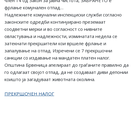
член 14 од Закон за јавна чистота, ЗАБРАНЕТО е
фрлање комунален отпад…
Надлежните комунални инспекциски служби согласно
законските одредби континуирано преземаат
соодветни мерки и во согласност со нивните
овластувања и надлежности, изминатата недела се
затекнати прекршители кои вршеле фрлање и
запалување на отпад. Изречени се 7 прекршочни
санкции со издавање на мандатен платен налог.
Општина Брвеница апелираат до граѓаните правилно да
го одлагаат својот отпад, да не создаваат диви депонии
коишто ја загадуваат животната околина.
ПРЕКРШОЧЕН НАЛОГ