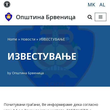
MK
AL
Skip
Општина Брвеница
to
content
Home
»
Новости
»
ИЗВЕСТУВАЊЕ
ИЗВЕСТУВАЊЕ
by
Општина Брвеница
Почитувани граѓани, Ве информираме дека согласно