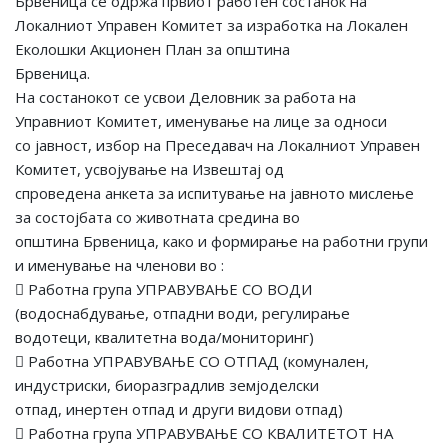
Брвеница се одржа првиот работен состанок на
Локалниот Управен Комитет за изработка на Локален
Еколошки Акционен План за општина
Брвеница.
На состанокот се усвои Деловник за работа на
Управниот Комитет, именување на лице за односи
со јавност, избор на Преседавач на Локалниот Управен
Комитет, усвојување на Извештај од
спроведена анкета за испитување на јавното мислење
за состојбата со животната средина во
општина Брвеница, како и формирање на работни групи
и именување на членови во :
 Работна група УПРАВУВАЊЕ СО ВОДИ
(водоснабдување, отпадни води, регулирање
водотеци, квалитетна вода/мониторинг)
 Работна УПРАВУВАЊЕ СО ОТПАД (комунален,
индустриски, биоразградлив земјоделски
отпад, инертен отпад и други видови отпад)
 Работна група УПРАВУВАЊЕ СО КВАЛИТЕТОТ НА