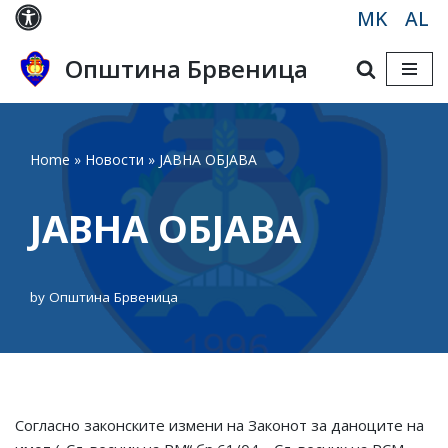
MK
AL
Skip
Општина Брвеница
to
content
Home
»
Новости
»
ЈАВНА ОБЈАВА
ЈАВНА ОБЈАВА
by
Општина Брвеница
Согласно законските измени на Законот за даноците на