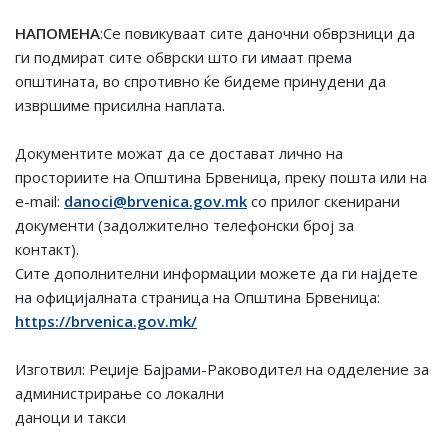
НАПОМЕНА
:Се повикуваат сите даночни обврзници да
ги подмират сите обврски што ги имаат према
општината, во спротивно ќе бидеме принудени да
извршиме присилна наплата.
Документите можат да се достават лично на
просториите на Општина Брвеница, преку пошта или на
e-mail:
danoci@brvenica.gov.mk
со прилог скенирани
документи (задолжително телефонски број за
контакт).
Сите дополнителни информации можете да ги најдете
на официјалната страница на Општина Брвеница:
https://brvenica.gov.mk/
Изготвил: Реџије Бајрами-Раководител на одделение за
администрирање со локални
даноци и такси