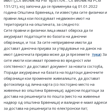
имот („Сл. весник на РМ“ бр.61/04… Сл. весник на РСМ
151/21), кој започна да се применува од 01.01.2022
година Општина Брвеница, ги известува сите физички и
правни лица кои поседуваат недвижен имот на
територијата на општината, за следното:
Сите правни и физички лица имаат обврска да ги
ажурираат податоците во базата на даночни
обврзници, и тоа: За сите непријавени имоти да
достават даночна пријава за утврдување на данок на
имот (даночната пријава може да ја преземете
тука
) За
сите имоти кои имаат промена во вредност или
сопственост да достават документ за новата состојба,
Поради ажурирање на базата на податоци даночните
обврзници кои промениле живеалиште, да достават
фотокопија од лична карта (со постојано место на
живеење во општина Брвеница); адресни податоци за
достава на решенијата по пошта (место на живеење
надвор од општина Брвеница) и валидни е-маил адреси
за достава на решенијата по електронски пат;