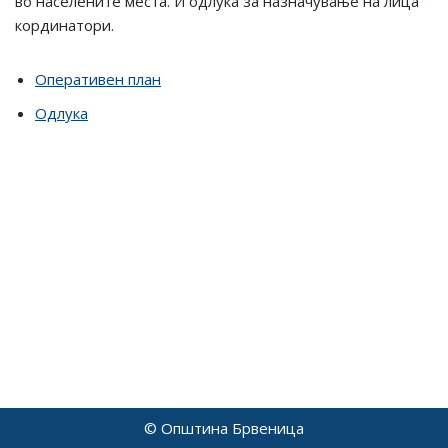
во населените места. И одлука за назначување на лица
кординатори.
Оперативен план
Одлука
© Општина Брвеница