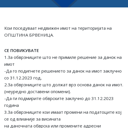
Кои поседуваат недвижен имот на територијата на
ОПШТИНА БРВЕНИЦА.
СЕ ПОВИКУВАТЕ
1.За обврзниците што не примиле решение за данок на
имот
-Да го подигнете решението за данок на имот заклучно
со 31.12.2023 год,
2.За обврзниците што должат врз основа данок на имот.
(неуредно доставени опомени).
-Да ги подмирите обврските заклучно до 31.12.2023
година
3.За обврзниците кои имаат промени на податоците кој
се од влианије за висината
на даночната обврска или промените адресни