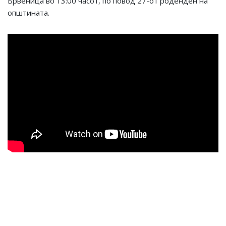
Брвеница во 13:00 часот, по повод 27-от роденден на
општината.