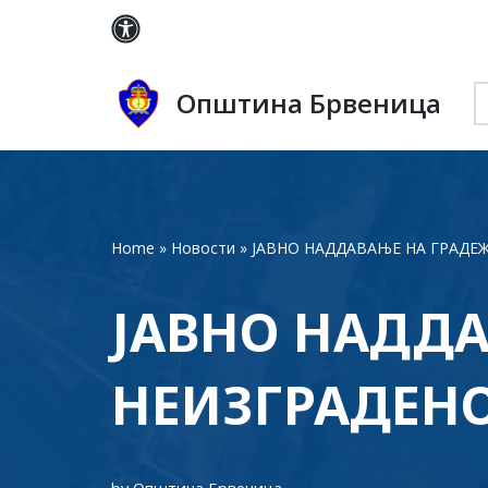
Skip
to
Општина Брвеница
content
Home
»
Новости
»
JАВНО НАДДАВАЊЕ НА ГРАДЕ
JАВНО НАДД
НЕИЗГРАДЕН