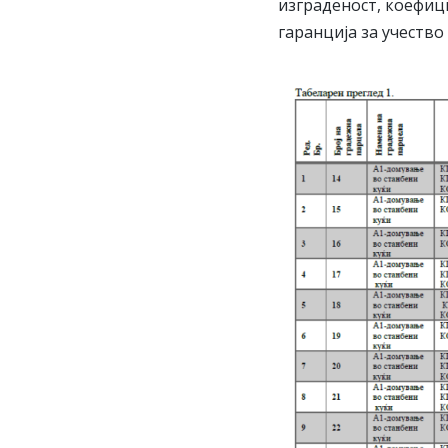
изграденост, коефици
гаранција за учеств