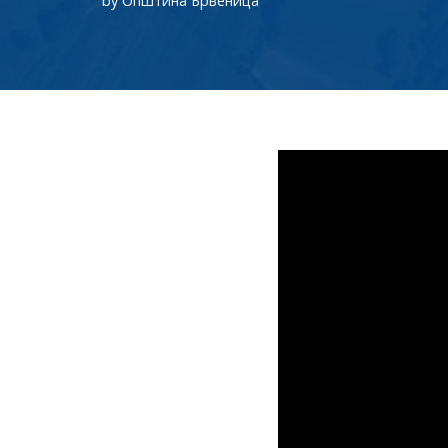
by
Општина Брвеница