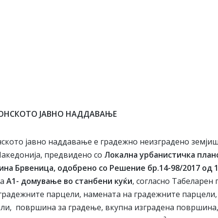
РОНСКОТО ЈАВНО НАДДАВАЊЕ
ското јавно наддавање е градежно неизградено земјиш
акедонија, предвидено со
Локална урбанистичка план
ина Брвеница, одобрено со Решение бр.14-98/2017 од 1
на
А1- домување во станбени куќи
, согласно Табеларен п
градежните парцели, намената на градежните парцели
ли, површина за градење, вкупна изградена површина,