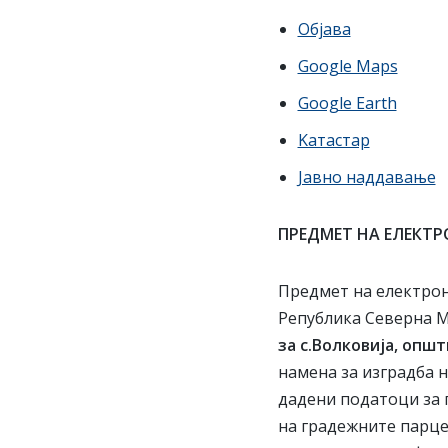
Објава
Google Maps
Google Earth
Kатастар
Јавно наддавање
ПРЕДМЕТ НА ЕЛЕКТ
Предмет на електрон
Република Северна М
за с.Волковија, општ
намена за изградба 
дадени податоци за 
на градежните парце