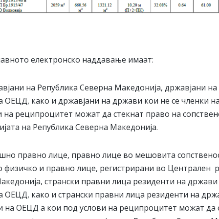
 јавното електронско наддавање имаат:
жавјани на Република Северна Македонија, државјани на
а ОЕЦД, како и државјани на држави кои не се членки на
и на реципроцитет можат да стекнат право на сопствен
ијата на Република Северна Македонија.
ашно правно лице, правно лице во мешовита сопствено
о физичко и правно лице, регистрирани во Централен р
акедонија, странски правни лица резиденти на држави
а ОЕЦД, како и странски правни лица резиденти на држа
 и на ОЕЦД а кои под услови на реципроцитет можат да 