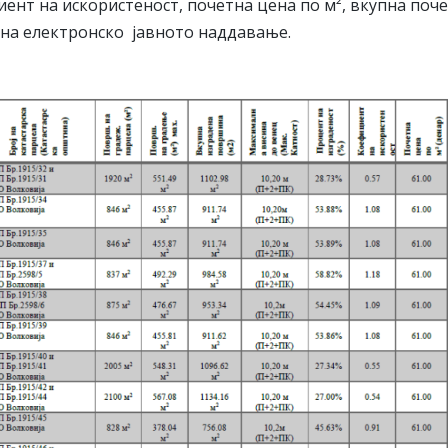
ент на искористеност, почетна цена по м², вкупна поч
о на електронско јавното наддавање.