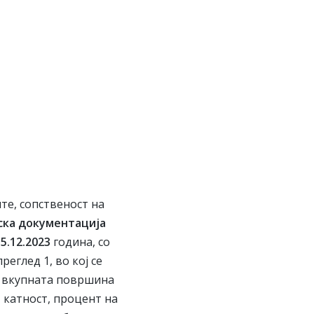
те, сопственост на
ска документација
5.12.2023
година, со
реглед 1, во кој се
, вкупната површина
 катност, процент на