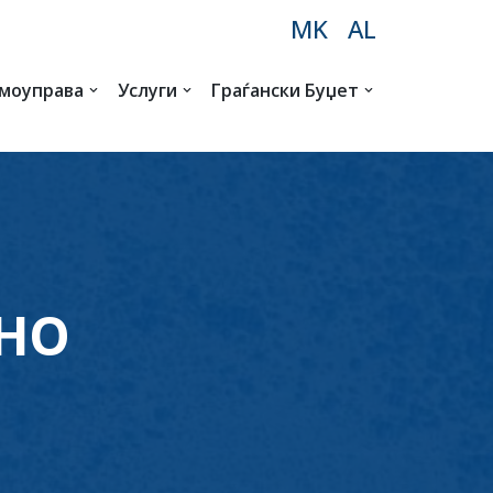
MK
AL
амоуправа
Услуги
Граѓански Буџет
ЖНО