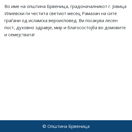
Во име на општина Брвеница, градоначалникот г. Јовица
Илиевски ги честита светиот месец Рамазан на сите
граѓани од исламска вероисповед. Ви посакува лесен
пост, духовно здравје, мир и благосостојба во домовите
и семејствата!
© Општина Брвеница