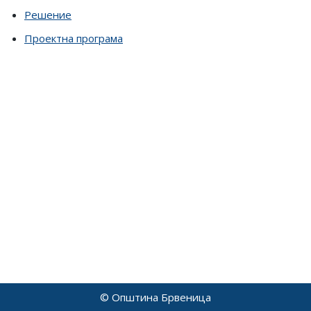
Решение
Проектна програма
© Општина Брвеница