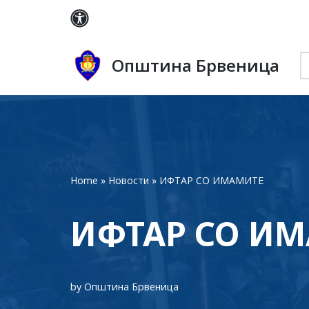
Skip
to
Општина Брвеница
content
Home
»
Новости
»
ИФТАР СО ИМАМИТЕ
ИФТАР СО И
by
Општина Брвеница