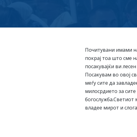
Почитувани имами на
покрај тоа што сме н
посакувајќи ви лесен
Посакувам во овој св
меѓу сите да завладе
милосрдието за сите
богослужба.Светиот 
владее мирот и слога