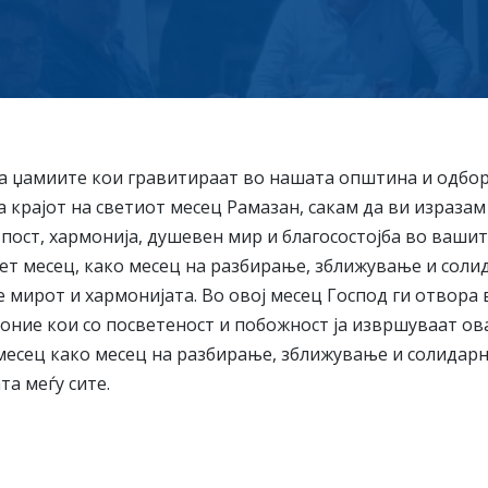
 џамиите кои гравитираат во нашата општина и одбор
а крајот на светиот месец Рамазан, сакам да ви изразам
 пост, хармонија, душевен мир и благосостојба во вашит
ет месец, како месец на разбирање, зближување и солид
е мирот и хармонијата. Во овој месец Господ ги отвора 
 оние кои со посветеност и побожност ја извршуваат ов
месец како месец на разбирање, зближување и солидарн
та меѓу сите.