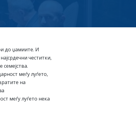
и до џамиите. И
 најсрдечни честитки,
е семејства.
арност меѓу луѓето,
вратите на
аа
ост меѓу луѓето нека