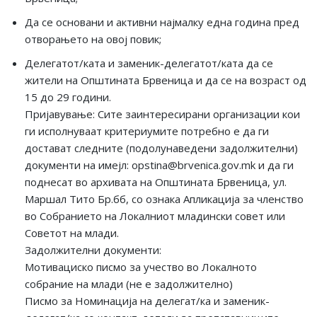
Да се основани и активни најмалку една година пред
отворањето на овој повик;
Делегатот/ката и заменик-делегатот/ката да се
жители на Општината Брвеница и да се на возраст од
15 до 29 години.
Пријавување: Сите заинтересирани организации кои
ги исполнуваат критериумите потребно е да ги
достават следните (подолунаведени задолжителни)
документи на имејл: opstina@brvenica.gov.mk и да ги
поднесат во архивата на Општината Брвеница, ул.
Маршал Тито Бр.бб, со ознака Апликација за членство
во Собранието на Локалниот младински совет или
Советот на млади.
Задолжителни документи:
Мотивациско писмо за учество во Локалното
собрание на млади (не е задолжително)
Писмо за Номинација на делегат/ка и заменик-