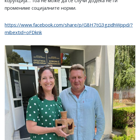
корупција… тоа не може да се случи додека не ги
промениме социјалните норми.
https://www.facebook.com/share/p/G8H7tG3gzidhWppd/?
mibextid=oFDknk