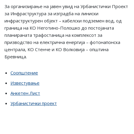
Зa oрганизирање нa јавен увид на Урбанистички Проект
за Инфраструктура за изградба на линиски
инфраструктурен објект – кабелски подземен вод, од
граница на КО Неготино-Полошко до постојаната
планираната трафостаница на комплексот за
призводство на електрична енергија – фотонапонска
централа, КО Стенче и КО Волковија – општина
Бревница.
Соопштение
Известување
Анкетен Лист
Урбанистички проект