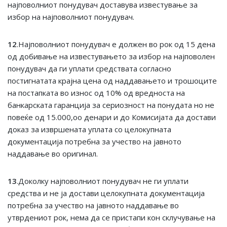
најповолниот понудувач доставува известување за
избор на најповолниот понудувач.
12
.Најповолниот понудувач е должен во рок од 15 дена
од добивање на известувањето за избор на најповолен
понудувач да ги уплати средствата согласно
постигнатата крајна цена од наддавањето и трошоците
на постапката во износ од 10% од вредноста на
банкарската гаранција за сериозност на понудата но не
повеќе од 15.000,оо денари и до Комисијата да достави
доказ за извршената уплата со целокупната
документација потребна за учество на јавното
наддавање во оригинал.
13
.Доколку најповолниот понудувач не ги уплати
средства и не ја достави целокупната документација
потребна за учество на јавното наддавање во
утврдениот рок, нема да се пристапи кон склучување на