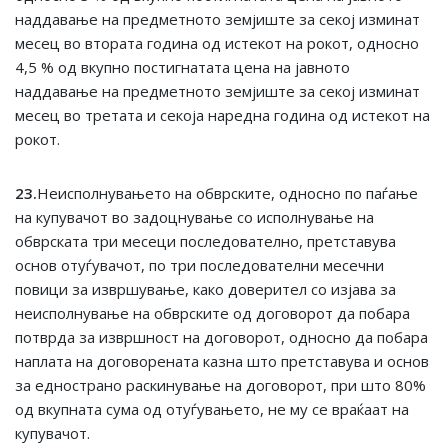
наддавање на предметното земјиште за секој изминат
месец во втората година од истекот на рокот, односно
4,5 % од вкупно постигнатата цена на јавното
наддавање на предметното земјиште за секој изминат
месец во третата и секоја наредна година од истекот на
рокот.
2
3
.
Неисполнувањето на обврските, односно по паѓање
на купувачот во задоцнување со исполнување на
обврската три месеци последователно, претставува
основ отуѓувачот, по три последователни месечни
повици за извршување, како доверител со изјава за
неисполнување на обврските од договорот да побара
потврда за извршност на договорот, односно да побара
наплата на договорената казна што претставува и основ
за еднострано раскинување на договорот, при што 80%
од вкупната сума од отуѓувањето, не му се враќаат на
купувачот.