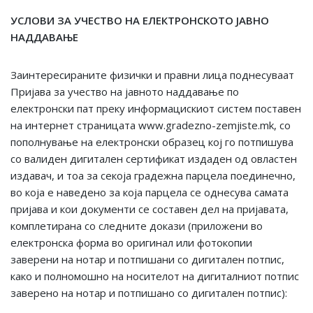
УСЛОВИ ЗА УЧЕСТВО НА ЕЛЕКТРОНСКОТО ЈАВНО
НАДДАВАЊЕ
Заинтересираните физички и правни лица поднесуваат
Пријава за учество на јавното наддавање по
електронски пат преку информацискиот систем поставен
на интернет страницата www.gradezno-zemjiste.mk, со
пополнување на електронски образец кој го потпишува
со валиден дигитален сертификат издаден од овластен
издавач, и тоа за секоја градежна парцела поединечно,
во која е наведено за која парцела се однесува самата
пријава и кои документи се составен дел на пријавата,
комплетирана со следните докази (приложени во
електронска форма во оригинал или фотокопии
заверени на нотар и потпишани со дигитален потпис,
како и полномошно на носителот на дигиталниот потпис
заверено на нотар и потпишано со дигитален потпис):