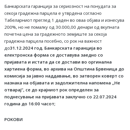
Банкарската гаранција за сериозност на понудата за
секоја градежна парцела е утврдена согласно
Табеларниот преглед 1 даден во оваа објава и изнесува
200%, но не помалку од 30.000,00 денари од вкупната
почетна цена за градежното земјиште за секоја
градежна парцела посебно, со рок на важност
до
31
.12.2024
год. Банкарската гаранција во
електронска форма се доставува заедно со
пријавата и истата да се достави во оргинална
хартиена форма, во архива на Општина Брвеница до
комисија за јавно наддавање, во затворен коверт со
назнака на објавата и задолжителна напомена ,,Не
отварај
”
, се до крајниот рок определен за
поднесување на пријавата заклучно со
22
.0
7
.2024
година до 16:00 часот;
РОКОВИ