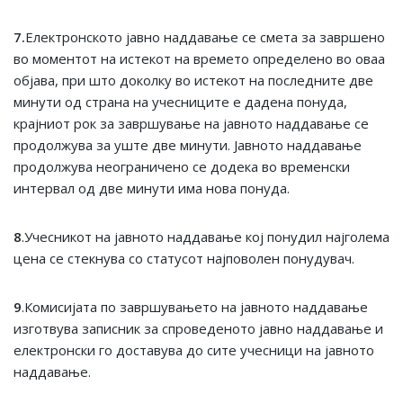
7.
Електронското јавно наддавање се смета за завршено
во моментот на истекот на времето определено во оваа
објава, при што доколку во истекот на последните две
минути од страна на учесниците е дадена понуда,
крајниот рок за завршување на јавното наддавање се
продолжува за уште две минути. Јавното наддавање
продолжува неограничено се додека во временски
интервал од две минути има нова понуда.
8
.Учесникот на јавното наддавање кој понудил најголема
цена се стекнува со статусот најповолен понудувач.
9
.Комисијата по завршувањето на јавното наддавање
изготвува записник за спроведеното јавно наддавање и
електронски го доставува до сите учесници на јавното
наддавање.