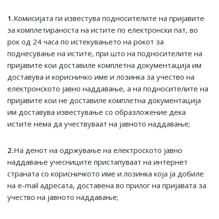
1.
Комисијата ги известува подносителите на пријавите
за комплетираноста на истите по електронски пат, во
рок од 24 часа по истекувањето на рокот за
поднесување на истите, при што на подносителите на
пријавите кои доставиле комплетна документација им
доставува и корисничко име и лозинка за учество на
електронското јавно наддавање, а на подносителите на
пријавите кои не доставиле комплетна документација
им доставува известување со образложение дека
истите нема да учествуваат на јавното наддавање;
2.
На денот на одржување на електроското јавно
наддавање учесниците пристапуваат на интернет
страната со корисничкото име и лозинка која ја добиле
на e-mail адресата, доставена во прилог на пријавата за
учество на јавното наддавање;