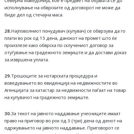
Северна Македонија, кое е предмет на објавата се до
исполнување на обврските од договорот не може да
биде дел од стечајна маса.
2
8
.
Најповолниот понудувач (купувач) се обврзува да го
плати во рок од 15 дена, данокот на промет што ќе
произлезе како обврска по склучениот договор за
отуѓување на градежното земјиште и да достави доказ
за извршена уплата.
29
.
Трошоците за нотарската процедура и
воведувањето во евиденција на недвижностите во
Агенцијата за катастар за недвижности паѓаат на товар
на купувачот на градежното земјиште.
30
.
За текот на јавното наддавање учесниците имаат
право на приговор во рок од 3 (три) дена од денот на
одржувањето на јавното наддавање. Приговорот се