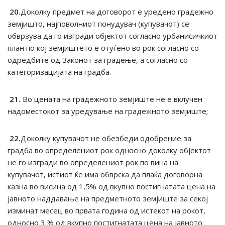
20.
Доколку предмет на договорот е уредено градежно
земјишто, најповолниот понудувач (купувачот) се
обврзува да го изгради објектот согласно урбанисичкиот
план по кој земјиштето е отуѓено во рок согласно со
одредбите од Законот за градење, а согласно со
категоризацијата на градба.
21.
Во цената на градежното земјиште не е вклучен
надоместокот за уредување на градежното земјиште;
22.
Доколку купувачот не обезбеди одобрение за
градба во определениот рок односно доколку објектот
не го изгради во определениот рок по вина на
купувачот, истиот ќе има обврска да плаќа договорна
казна во висина од 1,5% од вкупно постигнатата цена на
јавното наддавање на предметното земјиште за секој
изминат месец во првата година од истекот на рокот,
односно 3 % од вкупно постигнатата цена на јавното