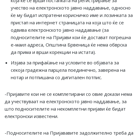
која ќе се врши постапката на регистрирање за
учество на електронското јавно наддавање, односно
ќе му бидат испратени корисничко име и лозинката за
пристап на интернет страницата на која што ќе се
одвива електронското јавно наддавање (за
подносителите на Пријави кои ќе достават погрешна
е-маил адреса, Општина Брвеница ќе нема обврска
да прима и врши корекции на истата).
Изјава за прифаќање на условите во објавата за
секоја градежна парцела поединечно, заверена на
нотар и потпишана со дигитален потпис.
-Пријавите кои не се комплетирани со овие докази нема
да учествуваат на електронското јавно наддавање, за
што подносителите на некомплетни пријави ќе бидат
електронски известени.
-Подносителите на Пријававите задолжително треба да