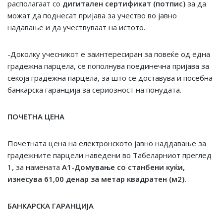
располагаат со
дигитален сертификат (потпис)
за да
можат да поднесат пријава за учество во јавно
надавање и да учествуваат на истото.
-Доколку учесникот е заинтересиран за повеќе од една
градежна парцела, се пополнува поединечна пријава за
секоја градежна парцела, за што се доставува и посебна
банкарска гаранција за сериозност на понудата.
ПОЧЕТНА ЦЕНА
Почетната цена на електронското јавно наддавање за
градежните парцели наведени во Табеларниот преглед
1, за намената
А1-Домување со станбени куќи,
изнесува
61
,00
денар за метар квадратен (м2)
.
БАНКАРСКА ГАРАНЦИЈА