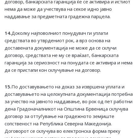
договор, банкарската гаранција ќе се активира и истиот
нема да може да учествува на секое идно јавно
наддавање за предметната градежна парцела.
14.
Доколку најповолниот понудувач ги уплати
средствата во утврдениот рок, а врз основа на
доставената документација не може да се склучи
договор, средствата не му се враќаат, банкарската
гаранција за сериозност на понудата се активира и нема
да се пристапи кон склучување на договор.
15.
По доставувањето на доказ за извршена уплата и
доставувањето на целокупната документација потребна
за учество на јавното наддавање, во рок од пет работни
дена Градоначалникот на Општина Брвеница склучува
договор за оттуѓување на градежното земјиште
сопственост на Република Северна Македонија.
Договорот се склучува во електронска форма преку