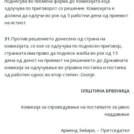
поднесува во писмена форма до Комисијата која
одлучува по приговорот со решение. Комисијата е
должна да одлучи во рок од 5 работни дена од приемот
на истиот.
3
1
.
Против решението донесено од страна на
комисијата, со кое се одлучува по поднесен приговор,
странката има право да поднесе жалба во рок од 15
дена од денот на приемот на решението до Државната
комисија за одлучување во управна постапка и постапка
од работен однос во втор степен -Скопје.
ОПШТИНА БРВЕНИЦА
Комисија за спроведување на постапките за јавно
наддавањe
Арменд Зеќири, – Претседател