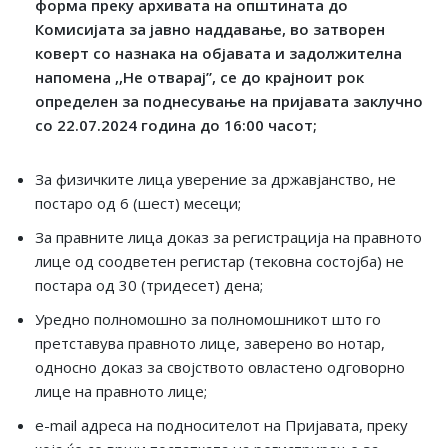
форма преку архивата на општината до
Комисијата за јавно наддавање, во затворен
коверт со назнака на објавата и задолжителна
напомена ,,Не отварај
”
, се до крајноит рок
определен за поднесување на пријавата заклучно
со
22
.
07
.2024 година до 16:00 часот;
За физичките лица уверение за државјанство, не
постаро од 6 (шест) месеци;
За правните лица доказ за регистрација на правното
лице од соодветен регистар (тековна состојба) не
постара од 30 (тридесет) дена;
Уредно полномошно за полномошникот што го
претставува правното лице, заверено во нотар,
односно доказ за својството овластено одговорно
лице на правното лице;
e-mail адреса на подносителот на Пријавата, преку