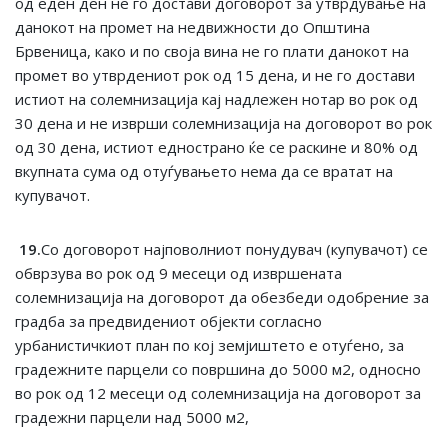
од еден ден не го достави договорот за утврдување на
данокот на промет на недвижности до Општина
Брвеница, како и по своја вина не го плати данокот на
промет во утврдениот рок од 15 дена, и не го достави
истиот на солемнизација кај надлежен нотар во рок од
30 дена и не изврши солемнизација на договорот во рок
од 30 дена, истиот еднострано ќе се раскине и 80% од
вкупната сума од отуѓувањето нема да се вратат на
купувачот.
19.
Со договорот најповолниот понудувач (купувачот) се
обврзува во рок од 9 месеци од извршената
солемнизација на договорот да обезбеди одобрение за
градба за предвидениот објекти согласно
урбанистичкиот план по кој земјиштето е отуѓено, за
градежните парцели со површина до 5000 м2, односно
во рок од 12 месеци од солемнизација на договорот за
градежни парцели над 5000 м2,