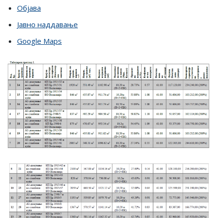
Објава
Јавно наддавање
Google Maps