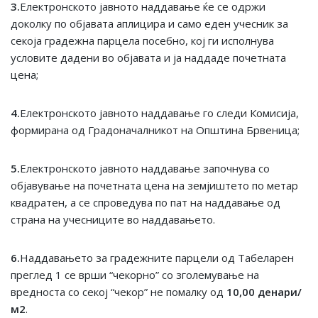
3.
Електронското јавното наддавање ќе се одржи
доколку по објавата аплицира и само еден учесник за
секоја градежна парцела посебно, кој ги исполнува
условите дадени во објавата и ја наддаде почетната
цена;
4.
Електронското јавното наддавање го следи Комисија,
формирана од Градоначалникот на Општина Брвеница;
5.
Електронското јавното наддавање започнува со
објавување на почетната цена на земјиштето по метар
квадратен, а се спроведува по пат на наддавање од
страна на учесниците во наддавањето.
6.
Наддавањето за градежните парцели од Табеларен
преглед 1 се врши “чекорно” со зголемување на
вредноста со секој “чекор” не помалку од
10,
00
денари
/
м2
.