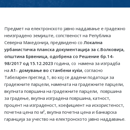
Предмет на електронското јавно наддавање е градежно
неизградено земјиште, сопственост на Република
Северна Македонија, предвидено со
Локална
урбанистичка планска документација за с.Волковија,
општина Брвеница, одобренa со Решение бр.14-
98/2017 од 15.12.2023
година, со намена за изградба
на
А1- домување во станбени куќи
, согласно
Табеларен преглед 1, во кој се дадени податоци за
градежните парцели, намената на градежните парцели,
вкупната површина на градежните парцели, површина
за градење, вкупна изградена површина, катност,
процент на изграденост, коефициент на искористеност,
почетна цена по м², вкупна почетна цена и банкарска
гаранција за учество на електронското јавно наддавање.