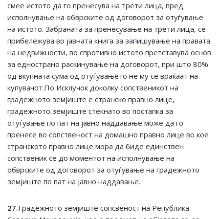
смее истото да го пренесува на трети лица, пред
исполнување на обврските од договорот за отуѓување
на истото. Забраната за пренесување на трети лица, се
прибележува во јавната книга за запишување на правата
на недвижности, во спротивно истото претставува основ
за еднострано раскинување на договорот, при што 80%
од вкупната сума од отуѓувањето не му се враќаат на
купувачот.По Исклучок доколку сопственикот на
градежното земјиште е странско правно лице,
градежното земјиште стекнато во постапка за
отуѓување по пат на јавно наддавање може да го
пренесе во сопственост на домашно правно лице во кое
странското правно лице мора да биде единствен
сопственик се до моментот на исполнување на
обврските од договорот за отуѓување на градежното
земјиште по пат на јавно наддавање.
27.
Градежното земјиште сопсвеност на Република