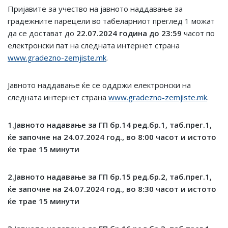
Пријавите за учество на јавното наддавање за
градежните парецели во табеларниот преглед 1 можат
да се достават до
22.07.2024
година до 23:59
часот по
електронски пат на следната интернет страна
www.gradezno-zemjiste.mk
.
Јавното наддавање ќе се оддржи електронски на
следната интернет страна
www.gradezno-zemjiste.mk
.
1.Јавното надавање за ГП бр.14 ред.бр.1, таб.прег.1,
ќе започне на
24
.
07
.2024 год., во
8
:00 часот и истото
ќе трае 15 минути
2.Јавното надавање за ГП бр.15 ред.бр.2, таб.прег.1,
ќе започне на
24
.
07
.2024 год., во
8
:
30
часот и истото
ќе трае 15 минути