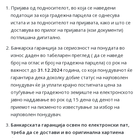
Пријава од подносителот, во која се наведени
податоци за која градежна парцела се однесува
истата и за подносителот на пријавата, како и што се
доставува во прилог на пријавата (кои документи)
потпишана дигитално.
Банкарска гаранција за сериозност на понудата во
износ даден во табеларен преглед ( да се наведе
број на оглас и број на градежна парцела) со рок на
важност до
31
.12.2024
година, со која понудувачот ќе
гарантира дека доколку добие статус на најповолен
понудувач ќе ја уплати крајно постигната цена за
отуѓување на градежното земјиште на електронското
јавно наддавање во рок од 15 дена од денот на
приемот на писменото известување за избор на
најповолен понудувач.
Банкарската гаранција освен по електронски пат,
треба да се достави и во оригинална хартиена