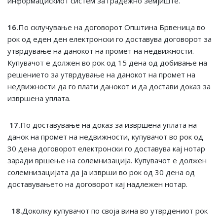
информацискиот систем за градежно земјиште.
16.
По склучување на договорот Општина Брвеница во
рок од еден ден електронски го доставува договорот за
утврдување на данокот на промет на недвижности.
Купувачот е должен во рок од 15 дена од добивање на
решението за утврдување на данокот на промет на
недвижности да го плати данокот и да достави доказ за
извршена уплата.
17.
По доставување на доказ за извршена уплата на
данок на промет на недвижности, купувачот во рок од
30 дена договорот електронски го доставува кај нотар
заради вршење на солемнизација. Купувачот е должен
солемнизацијата да ја изврши во рок од 30 дена од
доставувањето на договорот кај надлежен нотар.
18.
Доколку купувачот по своја вина во утврдениот рок