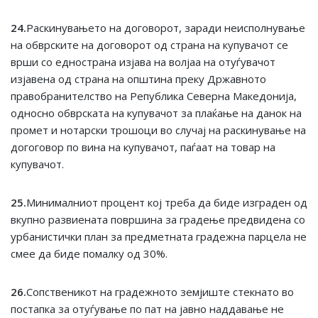
2
4
.
Раскинувањето на договорот, заради неисполнување
на обврските на договорот од страна на купувачот се
врши со еднострана изјава на волјаа на отуѓувачот
изјавена од страна на општина преку Државното
правобранителство на Република Северна Македонија,
односно обврската на купувачот за плаќање на данок на
промет и нотарски трошоци во случај на раскинување на
догоговор по вина на купувачот, паѓаат на товар на
купувачот.
2
5
.
Минималниот процент кој треба да биде изграден од
вкупно развиената површина за градење предвидена со
урбанистички план за предметната градежна парцела не
смее да биде помалку од 30%.
2
6
.
Сопственикот на градежното земјиште стекнато во
постапка за отуѓување по пат на јавно наддавање не