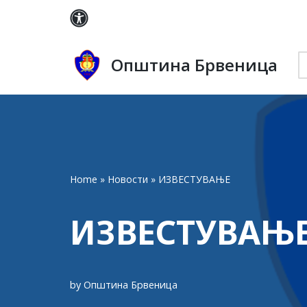
Skip
to
Општина Брвеница
content
Home
»
Новости
»
ИЗВЕСТУВАЊЕ
ИЗВЕСТУВАЊ
by
Општина Брвеница