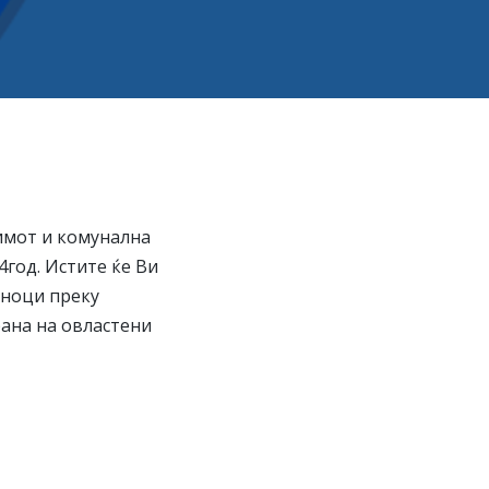
имот и комунална
год. Истите ќе Ви
аноци преку
ана на овластени