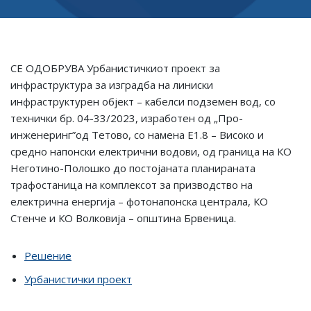
СЕ ОДОБРУВА Урбанистичкиот проект за
инфраструктура за изградба на линиски
инфраструктурен објект – кабелси подземен вод, со
технички бр. 04-33/2023, изработен од „Про-
инженеринг”од Тетово, со намена Е1.8 – Високо и
средно напонски електрични водови, од граница на КО
Неготино-Полошко до постојаната планираната
трафостаница на комплексот за призводство на
електрична енергија – фотонапонска централа, КО
Стенче и КО Волковија – општина Брвеница.
Решение
Урбанистички проект