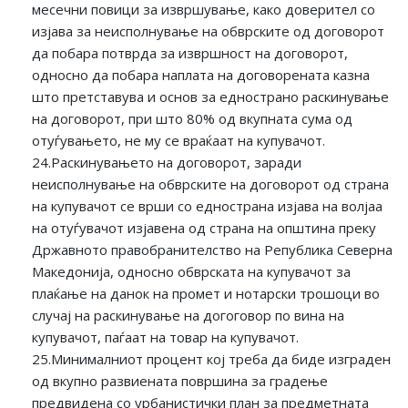
месечни повици за извршување, како доверител со
изјава за неисполнување на обврските од договорот
да побара потврда за извршност на договорот,
односно да побара наплата на договорената казна
што претставува и основ за еднострано раскинување
на договорот, при што 80% од вкупната сума од
отуѓувањето, не му се враќаат на купувачот.
24.Раскинувањето на договорот, заради
неисполнување на обврските на договорот од страна
на купувачот се врши со еднострана изјава на волјаа
на отуѓувачот изјавена од страна на општина преку
Државното правобранителство на Република Северна
Македонија, односно обврската на купувачот за
плаќање на данок на промет и нотарски трошоци во
случај на раскинување на догоговор по вина на
купувачот, паѓаат на товар на купувачот.
25.Минималниот процент кој треба да биде изграден
од вкупно развиената површина за градење
предвидена со урбанистички план за предметната