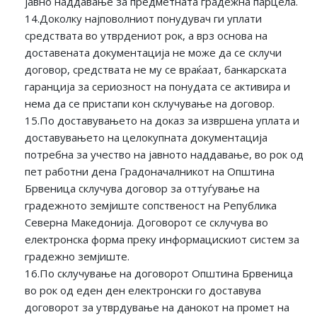
јавно наддавање за предметната градежна парцела.
14.Доколку најповолниот понудувач ги уплати
средствата во утврдениот рок, а врз основа на
доставената документација не може да се склучи
договор, средствата не му се враќаат, банкарската
гаранција за сериозност на понудата се активира и
нема да се пристапи кон склучување на договор.
15.По доставувањето на доказ за извршена уплата и
доставувањето на целокупната документација
потребна за учество на јавното наддавање, во рок од
пет работни дена Градоначалникот на Општина
Брвеница склучува договор за оттуѓување на
градежното земјиште сопственост на Република
Северна Македонија. Договорот се склучува во
електронска форма преку информацискиот систем за
градежно земјиште.
16.По склучување на договорот Општина Брвеница
во рок од еден ден електронски го доставува
договорот за утврдување на данокот на промет на