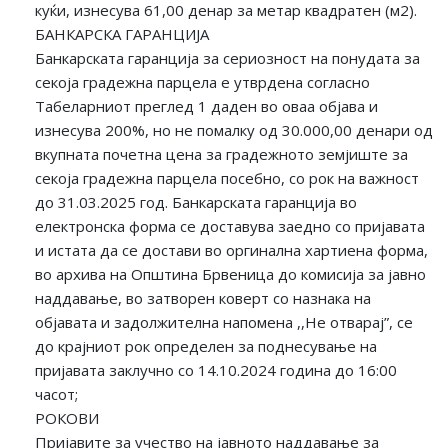
куќи, изнесува 61,00 денар за метар квадратен (м2).
БАНКАРСКА ГАРАНЦИЈА
Банкарската гаранција за сериозност на понудата за
секоја градежна парцела е утврдена согласно
Табеларниот преглед 1 даден во оваа објава и
изнесува 200%, но не помалку од 30.000,00 денари од
вкупната почетна цена за градежното земјиште за
секоја градежна парцела посебно, со рок на важност
до 31.03.2025 год. Банкарската гаранција во
електронска форма се доставува заедно со пријавата
и истата да се достави во оргинална хартиена форма,
во архива на Општина Брвеница до комисија за јавно
наддавање, во затворен коверт со назнака на
објавата и задолжителна напомена ,,Не отварај”, се
до крајниот рок определен за поднесување на
пријавата заклучно со 14.10.2024 година до 16:00
часот;
РОКОВИ
Пријавите за учество на јавното наддавање за