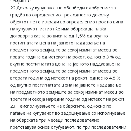
земјиште;
22.Доколку купувачот не обезбеди одобрение за
градба во определениот рок односно доколку
објектот не го изгради во определениот рок по вина
на купувачот, истиот ќе има обврска да плаќа
договорна казна во висина од 1,5% од вкупно
постигнатата цена на јавното наддавање на
предметното земјиште за секој изминат месец во
првата година од истекот на рокот, односно 3 % од
вкупно постигнатата цена на јавното наддавање на
предметното земјиште за секој изминат месец во
втората година од истекот на рокот, односно 4,5 %
од вкупно постигнатата цена на јавното наддавање
на предметното земјиште за секој изминат месец во
третата и секоја наредна година од истекот на рокот.
23.Неисполнувањето на обврските, односно по
паѓање на купувачот во задоцнување со исполнување
на обврската три месеци последователно,
претставува основ отуѓувачот, по три последователни