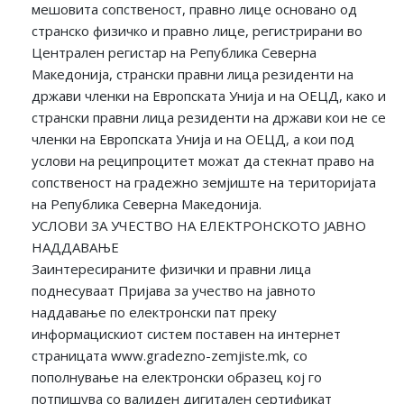
мешовита сопственост, правно лице основано од
странско физичко и правно лице, регистрирани во
Централен регистар на Република Северна
Македонија, странски правни лица резиденти на
држави членки на Европската Унија и на ОЕЦД, како и
странски правни лица резиденти на држави кои не се
членки на Европската Унија и на ОЕЦД, а кои под
услови на реципроцитет можат да стекнат право на
сопственост на градежно земјиште на територијата
на Република Северна Македонија.
УСЛОВИ ЗА УЧЕСТВО НА ЕЛЕКТРОНСКОТО ЈАВНО
НАДДАВАЊЕ
Заинтересираните физички и правни лица
поднесуваат Пријава за учество на јавното
наддавање по електронски пат преку
информацискиот систем поставен на интернет
страницата www.gradezno-zemjiste.mk, со
пополнување на електронски образец кој го
потпишува со валиден дигитален сертификат