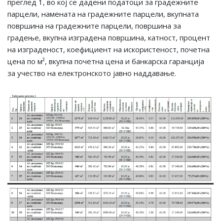
преглед 1, во кој се дадени податоци за градежните
парцели, намената на градежните парцели, вкупната
површина на градежните парцели, површина за
градење, вкупна изградена површина, катност, процент
на изграденост, коефициент на искористеност, почетна
цена по м², вкупна почетна цена и банкарска гаранција
за учество на електронското јавно наддавање.