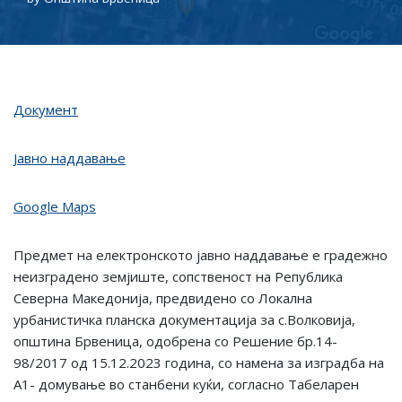
Документ
Јавно наддавање
Google Maps
Предмет на електронското јавно наддавање е градежно
неизградено земјиште, сопственост на Република
Северна Македонија, предвидено со Локална
урбанистичка планска документација за с.Волковија,
општина Брвеница, одобренa со Решение бр.14-
98/2017 од 15.12.2023 година, со намена за изградба на
А1- домување во станбени куќи, согласно Табеларен