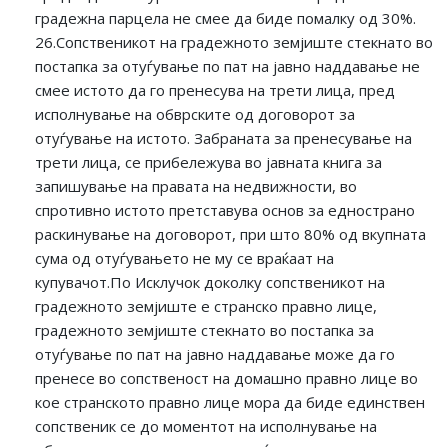
градежна парцела не смее да биде помалку од 30%.
26.Сопственикот на градежното земјиште стекнато во
постапка за отуѓување по пат на јавно наддавање не
смее истото да го пренесува на трети лица, пред
исполнување на обврските од договорот за
отуѓување на истото. Забраната за пренесување на
трети лица, се прибележува во јавната книга за
запишување на правата на недвижности, во
спротивно истото претставува основ за еднострано
раскинување на договорот, при што 80% од вкупната
сума од отуѓувањето не му се враќаат на
купувачот.По Исклучок доколку сопственикот на
градежното земјиште е странско правно лице,
градежното земјиште стекнато во постапка за
отуѓување по пат на јавно наддавање може да го
пренесе во сопственост на домашно правно лице во
кое странското правно лице мора да биде единствен
сопственик се до моментот на исполнување на