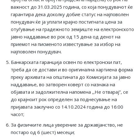
важност до 31.03.2025 година, со која понудувачот ќе
гарантира дека доколку добие статус на најповолен
понудувач ќе ја уплати крајно постигната цена за
отуѓување на градежното земјиште на електронското
јавно наддавање во рок од 15 дена од денот на
приемот на писменото известување за избор на
најповолен понудувач.
Банкарската гаранција освен по електронски пат,
треба да се достави и во оригинална хартиена форма
преку архивата на општината до Комисијата за јавно
наддавање, во затворен коверт со назнака на
објавата и задолжителна напомена ,,Не отварај”, се
до крајноит рок определен за поднесување на
пријавата заклучно со 14.10.2024 година до 16:00
часот;
За физичките лица уверение за државјанство, не
постаро од 6 (шест) месеци;