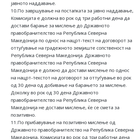
јавното наддавање.
10.По завршување на постапката за јавно наддавање,
Комисијата е должна во рок од три работни дена да
достави барање за мислење до Државното
правобранителство на Република Северна
Македонија по однос на нацрт-текст на договорот за
оттуѓување на градежното земјиште сопственост на
Република Северна Македонија. Државното
правобранителство на Република Северна
Македонија е должно да достави мислење по однос
на нацрт-текстот на договорот за оттуѓување во рок
од 30 дена од добивање на барањето за мислење.
Доколку во рок од 30 дена Државното
правобранителство на Република Северна
Македонија не достави мислење, ќе се смета за
позитивно.
11.По прибавување на позитивно мислење од
Државното правобранителство на Република Северна
Македонија, Комисијата во рок од три работни дена