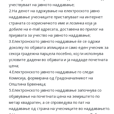
учествуваат на јавното наддавање;
2.На денот на одржување на електроското јавно
наддавање учесниците пристапуваат на интернет
страната со корисничкото име и лозинка која ја
добиле на e-mail адресата, доставена во прилог на
пријавата за учество на јавното наддавање;
3.Електронското јавното наддавање ќе се одржи
доколку по објавата аплицира и само еден учесник за
секоја градежна парцела посебно, кој ги исполнува
условите дадени во објавата и ја наддаде почетната
цена;
4.Електронското јавното наддавање го следи
Комисија, формирана од Градоначалникот на
Општина Брвеница;
5.Електронското јавното наддавање започнува со
објавување на почетната цена на земјиштето по
метар квадратен, а се спроведува по пат на
наддавање од страна на учесниците во наддавањето.