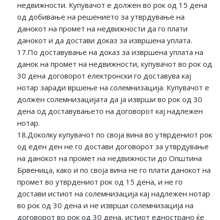
недвижности. Купувачот е должен во рок од 15 дена
од добивање на решението за утврдување на
данокот на промет на недвижности да го плати
данокот и да достави доказ за извршена уплата.
17.По доставување на доказ за извршена уплата на
данок на промет на недвижности, купувачот во рок од
30 дена договорот електронски го доставува кај
нотар заради вршење на солемнизација. Купувачот е
должен солемнизацијата да ја изврши во рок од 30
дена од доставувањето на договорот кај надлежен
нотар.
18.Доколку купувачот по своја вина во утврдениот рок
од еден ден не го достави договорот за утврдување
на данокот на промет на недвижности до Општина
Брвеница, како и по своја вина не го плати данокот на
промет во утврдениот рок од 15 дена, и не го
достави истиот на солемнизација кај надлежен нотар
во рок од 30 дена и не изврши солемнизација на
договорот во рок од 30 дена, истиот еднострано ќе