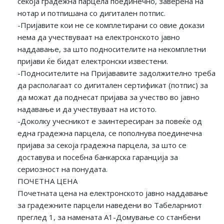
секоја градежна парцела поединечно, заверена на
нотар и потпишана со дигитален потпис.
-Пријавите кои не се комплетирани со овие докази
нема да учествуваат на електронското јавно
наддавање, за што подносителите на некомплетни
пријави ќе бидат електронски известени.
-Подносителите на Пријававите задолжително треба
да располагаат со дигитален сертификат (потпис) за
да можат да поднесат пријава за учество во јавно
надавање и да учествуваат на истото.
-Доколку учесникот е заинтересиран за повеќе од
една градежна парцела, се пополнува поединечна
пријава за секоја градежна парцела, за што се
доставува и посебна банкарска гаранција за
сериозност на понудата.
ПОЧЕТНА ЦЕНА
Почетната цена на електронското јавно наддавање
за градежните парцели наведени во Табеларниот
преглед 1, за намената А1-Домување со станбени