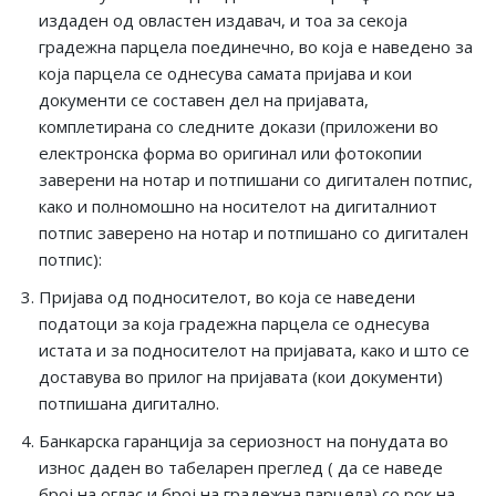
издаден од овластен издавач, и тоа за секоја
градежна парцела поединечно, во која е наведено за
која парцела се однесува самата пријава и кои
документи се составен дел на пријавата,
комплетирана со следните докази (приложени во
електронска форма во оригинал или фотокопии
заверени на нотар и потпишани со дигитален потпис,
како и полномошно на носителот на дигиталниот
потпис заверено на нотар и потпишано со дигитален
потпис):
Пријава од подносителот, во која се наведени
податоци за која градежна парцела се однесува
истата и за подносителот на пријавата, како и што се
доставува во прилог на пријавата (кои документи)
потпишана дигитално.
Банкарска гаранција за сериозност на понудата во
износ даден во табеларен преглед ( да се наведе
број на оглас и број на градежна парцела) со рок на