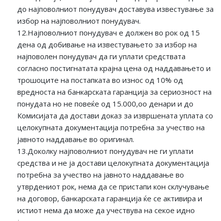
до најповолниот понудувач доставува известување за
избор на најповолниот понудувач.
12.Најповолниот понудувач е должен во рок од 15
дена од добивање на известувањето за избор на
најповолен понудувач да ги уплати средствата
согласно постигнатата крајна цена од наддавањето и
трошоците на постапката во износ од 10% од
вредноста на банкарската гаранција за сериозност на
понудата но не повеќе од 15.000,оо денари и до
Комисијата да достави доказ за извршената уплата со
целокупната документација потребна за учество на
јавното наддавање во оригинал.
13.Доколку најповолниот понудувач не ги уплати
средства и не ја достави целокупната документација
потребна за учество на јавното наддавање во
утврдениот рок, нема да се пристапи кон склучување
на договор, банкарската гаранција ќе се активира и
истиот нема да може да учествува на секое идно