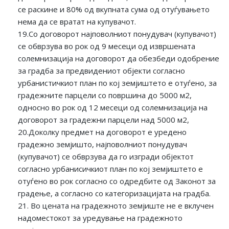
се раскине и 80% од вкупната сума од отуѓувањето
нема да се вратат на купувачот.
19.Со договорот најповолниот понудувач (купувачот)
се обврзува во рок од 9 месеци од извршената
солемнизација на договорот да обезбеди одобрение
за градба за предвидениот објекти согласно
урбанистичкиот план по кој земјиштето е отуѓено, за
градежните парцели со површина до 5000 м2,
односно во рок од 12 месеци од солемнизација на
договорот за градежни парцели над 5000 м2,
20.Доколку предмет на договорот е уредено
градежно земјишто, најповолниот понудувач
(купувачот) се обврзува да го изгради објектот
согласно урбанисичкиот план по кој земјиштето е
отуѓено во рок согласно со одредбите од Законот за
градење, а согласно со категоризацијата на градба.
21. Во цената на градежното земјиште не е вклучен
надоместокот за уредување на градежното