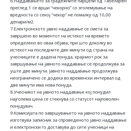
6.Наддавањето за градежните парцели од Табеларен
преглед 1 се врши “чекорно” со зголемување на
вредноста со секој “чекор” не помалку од 10,00
денари/м2.
7.Електронското јавно наддавање се смета за
завршено во моментот на истекот на времето
определено во оваа објава, при што доколку во
истекот на последните две минути од страна на
учесниците е дадена понуда, крајниот рок за
завршување на јавното наддавање се продолжува за
уште две минути. Јавното наддавање продолжува
неограничено се додека во временски интервал од
две минути има нова понуда.
8.Учесникот на јавното наддавање кој понудил
најголема цена се стекнува со статусот најповолен
понудувач.
9.Комисијата по завршувањето на јавното наддавање
изготвува записник за спроведеното јавно наддавање
и електронски го доставува до сите учесници на