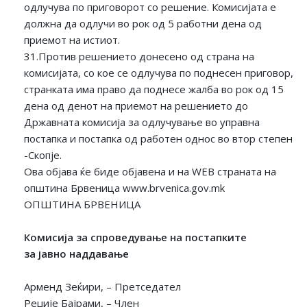
одлучува по приговорот со решение. Комисијата е
должна да одлучи во рок од 5 работни дена од
приемот на истиот.
31.Против решението донесено од страна на
комисијата, со кое се одлучува по поднесен приговор,
странката има право да поднесе жалба во рок од 15
дена од денот на приемот на решението до
Државната комисија за одлучување во управна
постапка и постапка од работен однос во втор степен
-Скопје.
Ова објава ќе биде објавена и на WEB страната на
општина Брвеница www.brvenica.gov.mk
ОПШТИНА БРВЕНИЦА
Комисија за спроведување на постапките
за јавно наддавањe
Арменд Зеќири, – Претседател
Реџије Бајрами, – Член