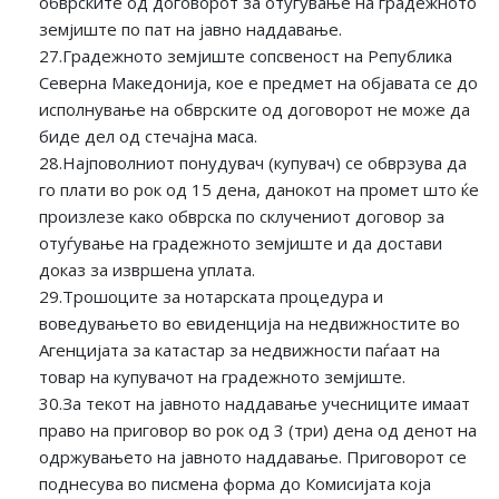
обврските од договорот за отуѓување на градежното
земјиште по пат на јавно наддавање.
27.Градежното земјиште сопсвеност на Република
Северна Македонија, кое е предмет на објавата се до
исполнување на обврските од договорот не може да
биде дел од стечајна маса.
28.Најповолниот понудувач (купувач) се обврзува да
го плати во рок од 15 дена, данокот на промет што ќе
произлезе како обврска по склучениот договор за
отуѓување на градежното земјиште и да достави
доказ за извршена уплата.
29.Трошоците за нотарската процедура и
воведувањето во евиденција на недвижностите во
Агенцијата за катастар за недвижности паѓаат на
товар на купувачот на градежното земјиште.
30.За текот на јавното наддавање учесниците имаат
право на приговор во рок од 3 (три) дена од денот на
одржувањето на јавното наддавање. Приговорот се
поднесува во писмена форма до Комисијата која