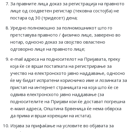
За правните лица доказ за регистрација на правното
лице од соодветен регистар (тековна состојба) не
постара од 30 (тридесет) дена;
Уредно полномошно за полномошникот што го
претставува правното / физичко лице, заверено во
нотар, односно доказ за својство овластено
одговорно лице на правното лице;
e-mail адреса на подносителот на Пријавата, преку
која ќе се врши постапката на регистрирање за
учество на електронското јавно наддавање, односно
ќе му бидат испратени корисничко име и лозинката за
пристап на интернет страницата на која што ќе се
одвива електронското јавно наддавање (за
подносителите на Пријави кои ќе достават погрешна
е-маил адреса, Општина Брвеница ќе нема обврска
да прима и врши корекции на истата).
Изјава за прифаќање на условите во објавата за