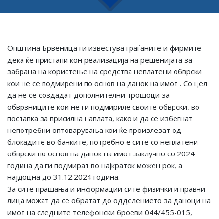
Општина Брвеница ги известува граѓаните и фирмите
дека ќе пристапи кон реализација на решенијата за
забрана на користење на средства неплатени обврски
кои не се подмирени по основ на данок на имот . Со цел
да не се создадат дополнителни трошоци за
обврзниците кои не ги подмириле своите обврски, во
постапка за присилна наплата, како и да се избегнат
непотребни оптоварувања кои ќе произлезат од
блокадите во банките, потребно е сите со неплатени
обврски по основ на данок на имот заклучно со 2024
година да ги подмират во најкраток можен рок, а
најдоцна до 31.12.2024 година.
За сите прашања и информации сите физички и правни
лица можат да се обратат до одделението за даноци на
имот на следните телефонски броеви 044/455-015,