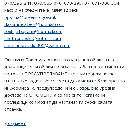
070/295-241, 070/665-070, 070/295107, 071/306-354
како и на следните е- маил адреси:
opstina@brvenica.gov.mk
dashmire.ziberi@hotmail.com
rexhije.bajrami@hotmail.com
aneta.antoska@hotmail.com
natasaristovska990@yahoo.com
Општина Брвеница освен со оваа Јавна објава, сите
должници ќе ги објави во огласна табла на општината а
со тоа ги ПРЕДУПРЕДУВАМЕ странките дека после
01.01.2025 година ќе се смета дека истите биле Уредно
информирани, предупредени и е извршена уредна
достава на ОПОМЕНИ а со тоа сите негативни
последици кои можат да настанат ги сноси самата
странка.
Документ