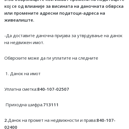
кој се од влианије за висината на даночната обврска
или промените адресни податоци-адреса на
живеалиште.
-Да доставите даночна пријава за утврдување на данок
на недвижен имот.
Обврските може да ги уплатите на следните
Данок на имот
Уплатна сметка:
840-107-02507
Приходна шифра.
713111
2.
Данок на промет на недвижности и права:
840-107-
02400