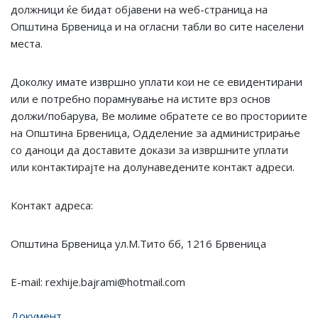
должници ќе бидат објавени на wеб-страница на
Општина Брвеница и на огласни табли во сите населени
места.
Доколку имате извршно уплати кои не се евидентирани
или е потребно порамнување на истите врз основ
должи/побарува, Ве молиме обратете се во просториите
на Општина Брвеница, Одделение за администрирање
со даноци да доставите докази за извршните уплати
или контактирајте на долунаведените контакт адреси.
Контакт адреса:
Општина Брвеница ул.М.Тито бб, 1216 Брвеница
Е-mail: rexhije.bajrami@hotmail.com
Документ