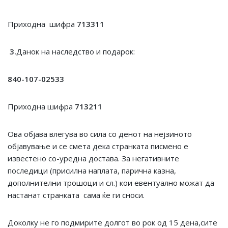
Приходна шифра
713311
3.
Данок на наследство и подарок:
840-107-02533
Приходна шифра
713211
Ова објава влегува во сила со денот на нејзиното
објавување и се смета дека странката писмено е
известено со-уредна достава. За негативните
последици (присилна наплата, парична казна,
дополнителни трошоци и сл.) кои евентуално можат да
настанат странката сама ќе ги сноси.
Доколку не го подмирите долгот во рок од 15 дена,сите