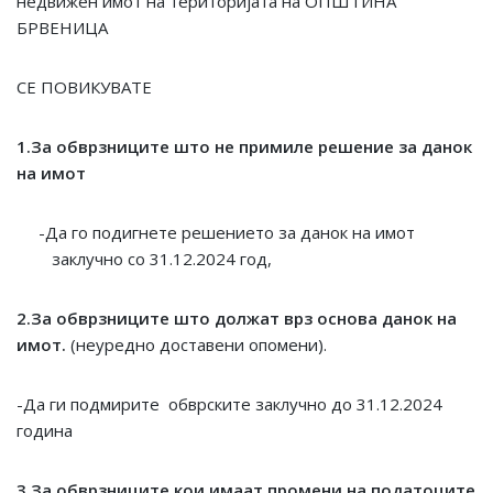
недвижен имот на територијата на ОПШТИНА
БРВЕНИЦА
СЕ ПОВИКУВАТЕ
1.За обврзниците што не примиле решение за данок
на имот
-Да го подигнете решението за данок на имот
заклучно со 31.12.2024 год,
2.За обврзниците што должат врз основа данок на
имот.
(неуредно доставени опомени).
-Да ги подмирите обврските заклучно до 31.12.2024
година
3.За обврзниците кои имаат промени на податоците