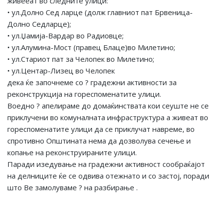
живееат во следните улици:
• ул.Долно Сед ларце (долж главниот пат Брвеница-
Долно Седларце);
• ул.Џамија-Вардар во Радиовце;
• ул.Алумина-Мост (правец Блаце)во Милетино;
• ул.Стариот пат за Челопек во Милетино;
• ул.Центар-Лизец во Челопек
дека ќе започнеме со ? градежни активности за
реконструкција на гореспоменатите улици.
Воедно ? апелираме до домаќинствата кои сеуште не се
приклучени во комуналната инфраструктура а живеат во
гореспоменатите улици да се приклучат навреме, во
спротивно Општината нема да дозволува сечење и
копање на реконструираните улици.
Паради изедување на градежни активност сообраќајот
на делниците ќе се одвива отежнато и со застој, поради
што Ве замолуваме ? на разбирање .