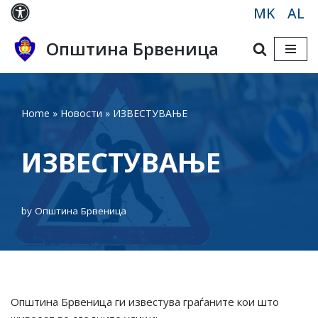
MK
AL
Skip
Општина Брвеница
to
content
Home
»
Новости
»
ИЗВЕСТУВАЊЕ
ИЗВЕСТУВАЊЕ
by
Општина Брвеница
Општина Брвеница ги известува граѓаните кои што