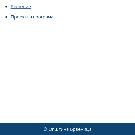
Решение
Проектна програма
© Општина Брвеница