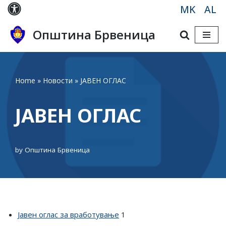
MK
AL
Skip
Општина Брвеница
to
content
Home
»
Новости
»
ЈАВЕН ОГЛАС
ЈАВЕН ОГЛАС
by
Општина Брвеница
Јавен оглас за вработување
1