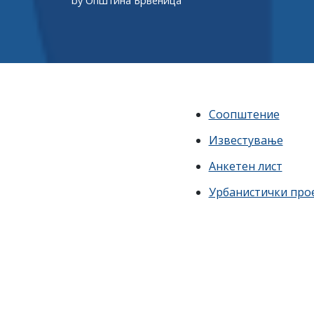
by
Општина Брвеница
Соопштение
Известување
Анкетен лист
Урбанистички про