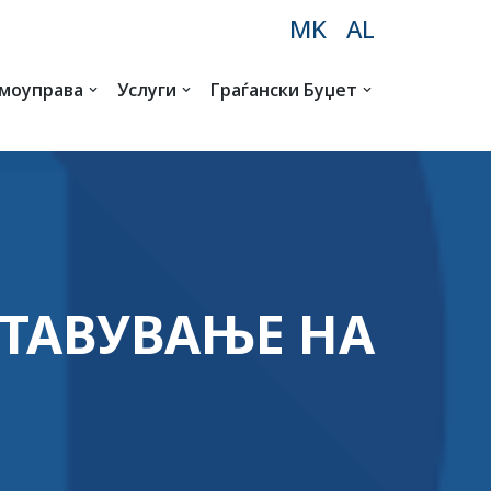
MK
AL
амоуправа
Услуги
Граѓански Буџет
СТАВУВАЊЕ НА