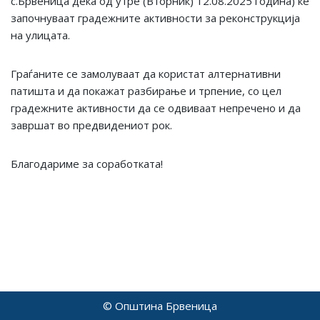
с.Брвеница дека од утре (Вторник) 12.08.2025 година) ќе
започнуваат градежните активности за реконструкција
на улицата.
Граѓаните се замолуваат да користат алтернативни
патишта и да покажат разбирање и трпение, со цел
градежните активности да се одвиваат непречено и да
завршат во предвидениот рок.
Благодариме за соработката!
© Општина Брвеница