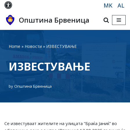
MK
AL
Skip
Општина Брвеница
to
content
Home
»
Новости
»
ИЗВЕСТУВАЊЕ
ИЗВЕСТУВАЊЕ
by
Општина Брвеница
Се известуваат жителите на улицата “Браќа Јаниќ” во