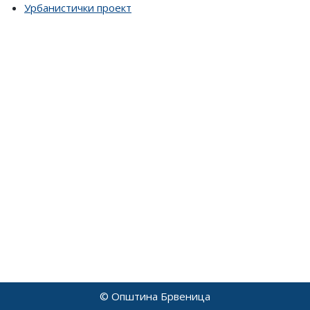
Урбанистички проект
© Општина Брвеница