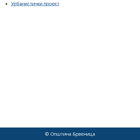
Урбанистички проект
© Општина Брвеница