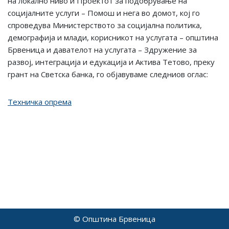
на локално ниво и Проектот за подобрување на
социјалните услуги – Помош и нега во домот, кој го
спроведува Министерството за социјална политика,
демографија и млади, корисникот на услугата – општина
Брвеница и давателот на услугата – Здружение за
развој, интеграција и едукација и Актива Тетово, преку
грант на Светска банка, го објавуваме следниов оглас:
Техничка опрема
© Општина Брвеница