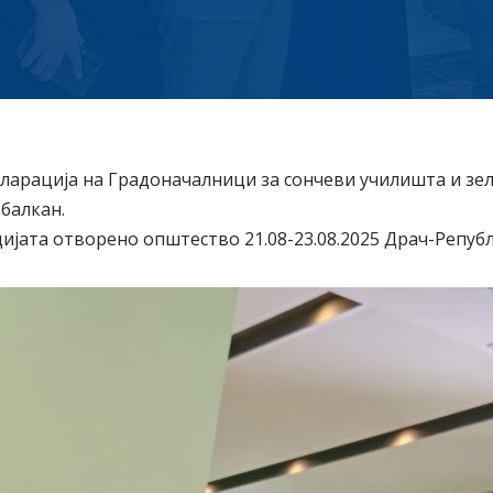
арација на Градоначалници за сончеви училишта и зе
балкан.
јата отворено општество 21.08-23.08.2025 Драч-Републ