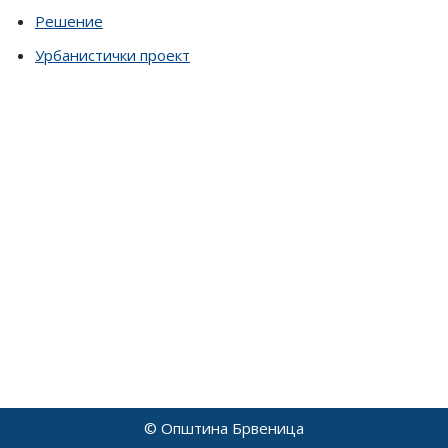
Решение
Урбанистички проект
© Општина Брвеница