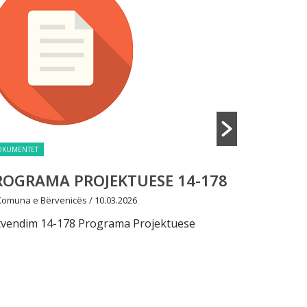
TET
DOKUMENTET
RAMA PROJEKTUESE 14-178
PROGRAMA 
4
a e Bërvenicës
/ 10.03.2026
im 14-178 Programa Projektuese
By Komuna e Bërven
Aktvendim 14-46