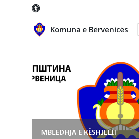
Skip
to
Komuna e Bërvenicës
content
MBLEDHJA E KËSHILLIT