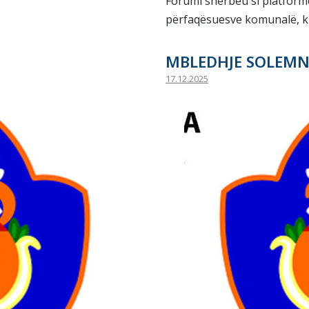
Forumi shërbeu si platform
përfaqësuesve komunalë, k
MBLEDHJE SOLEMNE
17.12.2025