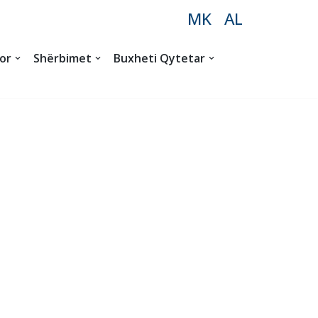
MK
AL
or
Shërbimet
Buxheti Qytetar
FORUMI BUXHET