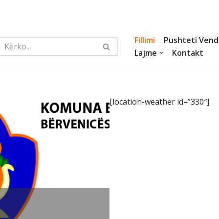
Fillimi
Pushteti Vend
Lajme
Kontakt
[location-weather id=”330″]
MBLEDHJA E KËSHILLIT