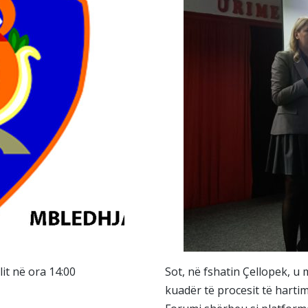
it në ora 14:00
Sot, në fshatin Çellopek, u
kuadër të procesit të hartim