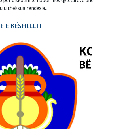
ë për diskutim të hapur mes qytetarëve dhe
u u theksua rëndësia…
 E KËSHILLIT